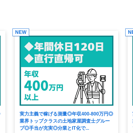
NEW
N
◎
実力主義で稼げる測量◎年収400-800万円◎
業界トップクラスの土地家屋調査士グルー
プ◎手当が充実◎分業とIT化で...