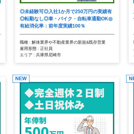
◎未経験可◎入社1か月で250万円の実績有
◎転勤なし◎車・バイク・自転車通勤OK◎
有給消化率：前年度実績100％
職種 : 解体業界や不動産業界の新規&既存営業
雇用形態 : 正社員
エリア : 兵庫県尼崎市
NEW
N