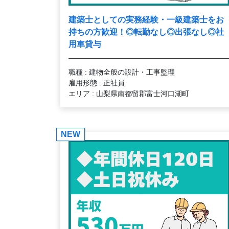
建築士としての実務経験・一級建築士をお
持ちの方歓迎！◎転勤なし◎出張なし◎社
用車貸与
職種 : 建物全般の設計・工事監理
雇用形態 : 正社員
エリア : 山梨県南都留郡富士河口湖町
NEW