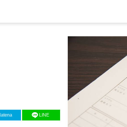
atena
LINE