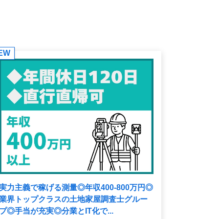
EW
実力主義で稼げる測量◎年収400-800万円◎
業界トップクラスの土地家屋調査士グルー
プ◎手当が充実◎分業とIT化で...