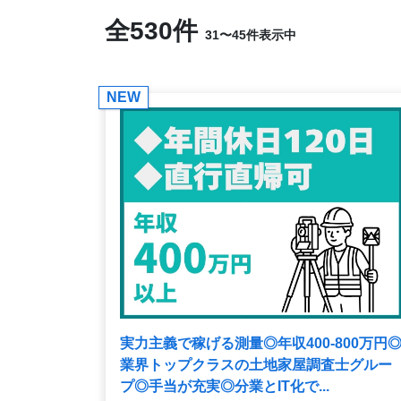
全530件
31〜45件表示中
NEW
実力主義で稼げる測量◎年収400-800万円
業界トップクラスの土地家屋調査士グルー
プ◎手当が充実◎分業とIT化で...