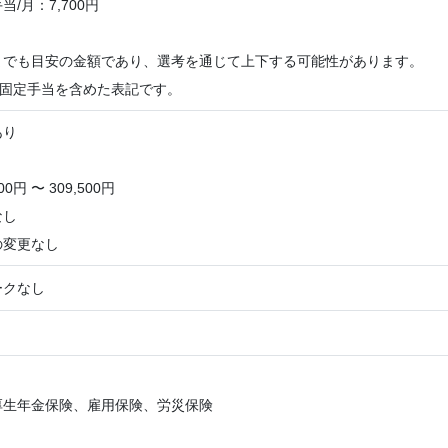
/月：7,700円
までも目安の金額であり、選考を通じて上下する可能性があります。
は固定手当を含めた表記です。
あり
0円 〜 309,500円
なし
の変更なし
ークなし
＞
厚生年金保険、雇用保険、労災保険