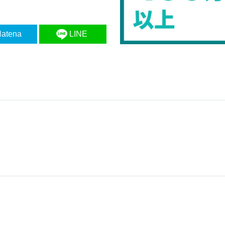
4
atena
LINE