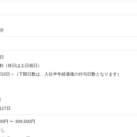
0分
7日
日制（休日は土日祝日）
暇10日～（下限日数は、入社半年経過後の付与日数となります）
暇
127日
0円 〜 309,500円
なし