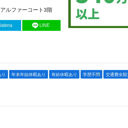
18アルファーコート3階
atena
LINE
あり
年末年始休暇あり
有給休暇あり
学歴不問
交通費全額