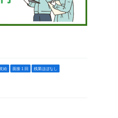
支給
面接 1 回
残業ほぼなし