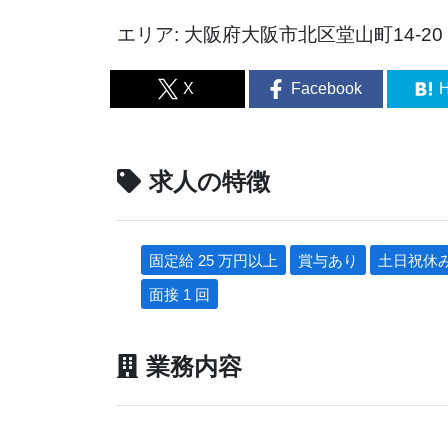
エリア: 大阪府大阪市北区堂山町14-20
X
Facebook
H
求人の特徴
固定給 25 万円以上
賞与あり
土日祝休
面接 1 回
業務内容