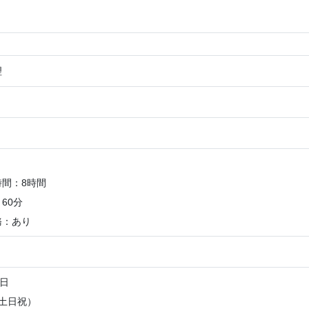
理
間：8時間
60分
務：あり
7日
土日祝）