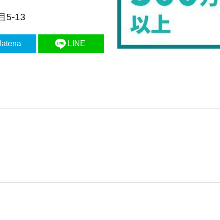
5-13
atena
LINE