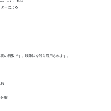
（土、日）、祝日
ンダーによる
】
】
年度の日数です。以降法令通り適用されます。
】
休暇
後休暇