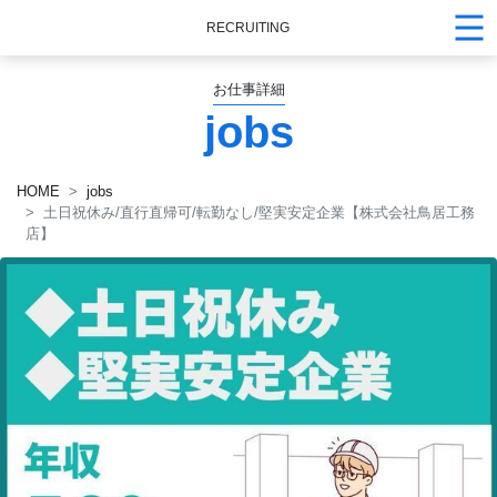
RECRUITING
お仕事詳細
jobs
HOME
jobs
土日祝休み/直行直帰可/転勤なし/堅実安定企業【株式会社鳥居工務
店】