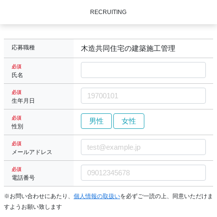
RECRUITING
応募職種
木造共同住宅の建築施工管理
必須
氏名
必須
生年月日
必須
男性
女性
性別
必須
メールアドレス
必須
電話番号
※お問い合わせにあたり、
個人情報の取扱い
を必ずご一読の上、同意いただけま
すようお願い致します