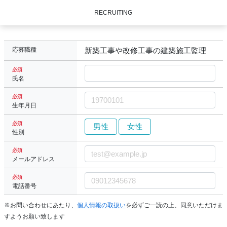
RECRUITING
応募職種
新築工事や改修工事の建築施工監理
必須
氏名
必須
生年月日
必須
男性
女性
性別
必須
メールアドレス
必須
電話番号
※お問い合わせにあたり、
個人情報の取扱い
を必ずご一読の上、同意いただけま
すようお願い致します