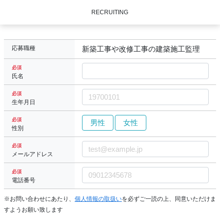
RECRUITING
応募職種
新築工事や改修工事の建築施工監理
必須
氏名
必須
生年月日
必須
男性
女性
性別
必須
メールアドレス
必須
電話番号
※お問い合わせにあたり、
個人情報の取扱い
を必ずご一読の上、同意いただけま
すようお願い致します