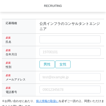
RECRUITING
応募職種
公共インフラのコンサルタントエンジ
ニア
必須
氏名
必須
生年月日
必須
男性
女性
性別
必須
メールアドレス
必須
電話番号
※お問い合わせにあたり、
個人情報の取扱い
を必ずご一読の上、同意いただけま