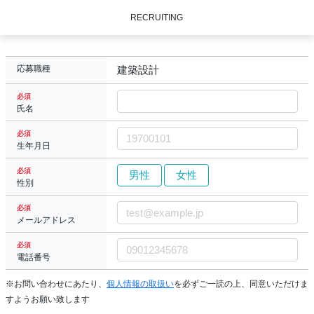
RECRUITING
応募職種
建築設計
必須
氏名
必須
生年月日
必須
男性
女性
性別
必須
メールアドレス
必須
電話番号
※お問い合わせにあたり、
個人情報の取扱い
を必ずご一読の上、同意いただけま
すようお願い致します