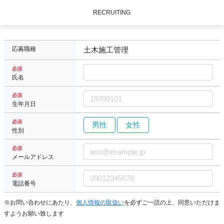
RECRUITING
応募職種
土木施工管理
必須
氏名
必須
生年月日
必須
男性
女性
性別
必須
メールアドレス
必須
電話番号
※お問い合わせにあたり、
個人情報の取扱い
を必ずご一読の上、同意いただけま
すようお願い致します