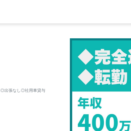
し◎出張なし◎社用車貸与