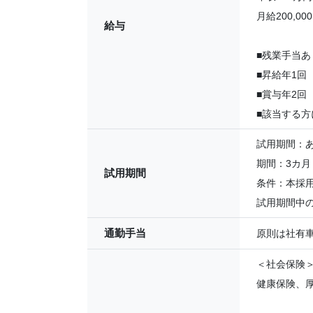
月給200,0
給与
■残業手当あ
■昇給年1回
■賞与年2回
■該当する
試用期間：
期間：3カ月
試用期間
条件：本採
試用期間中
通勤手当
原則は社有
＜社会保険
健康保険、