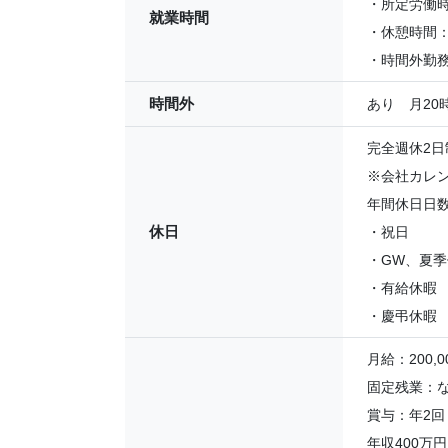
・所定労働時
就業時間
・休憩時間：
・時間外勤務
時間外
あり 月20
完全週休2
※会社カレ
年間休日日数
休日
・祝日
・GW、夏
・有給休暇
・慶弔休暇
月給：200,00
固定残業：
賞与：年2回
年収400万円