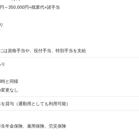
00円～350,000円+残業代+諸手当
り
方には資格手当や、役付手当、特別手当を支給
あり
用時と同様
の変更なし
車を貸与（通勤用としても利用可能）
＞
厚生年金保険、雇用保険、労災保険