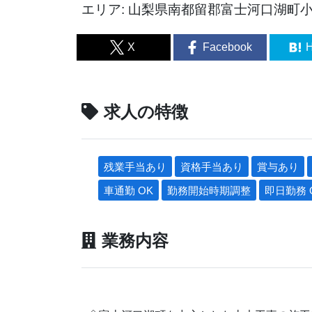
エリア: 山梨県南都留郡富士河口湖町小立
X
Facebook
H
求人の特徴
残業手当あり
資格手当あり
賞与あり
車通勤 OK
勤務開始時期調整
即日勤務 
業務内容