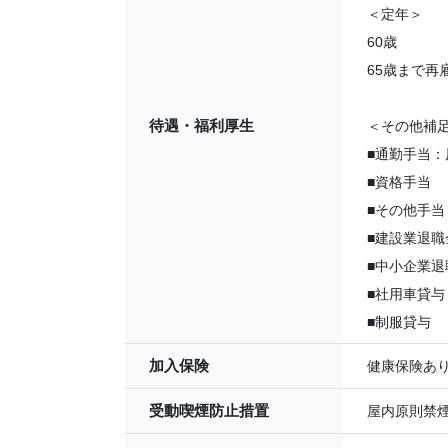
＜定年＞
60歳
65歳まで再
待遇・福利厚生
＜その他補
■通勤手当
■資格手当
■その他手
■建設業退職
■中小企業退
■社用車貸与
■制服貸与
加入保険
健康保険あ
受動喫煙防止措置
屋内原則禁