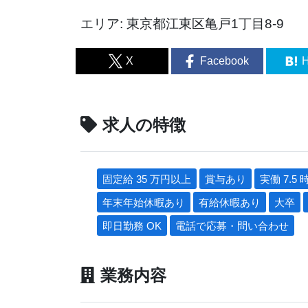
エリア: 東京都江東区亀戸1丁目8-9
X
Facebook
H
求人の特徴
固定給 35 万円以上
賞与あり
実働 7.5 
年末年始休暇あり
有給休暇あり
大卒
即日勤務 OK
電話で応募・問い合わせ
業務内容