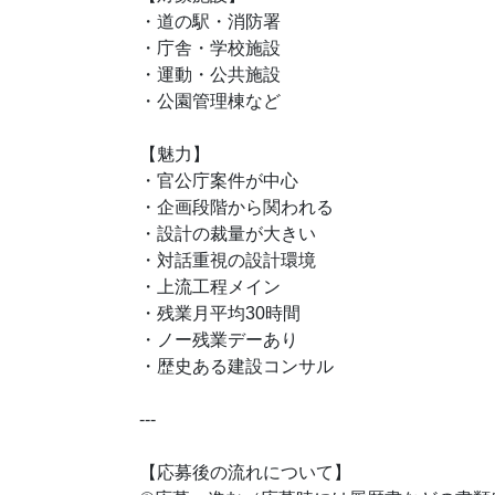
・道の駅・消防署
・庁舎・学校施設
・運動・公共施設
・公園管理棟など
【魅力】
・官公庁案件が中心
・企画段階から関われる
・設計の裁量が大きい
・対話重視の設計環境
・上流工程メイン
・残業月平均30時間
・ノー残業デーあり
・歴史ある建設コンサル
---
【応募後の流れについて】