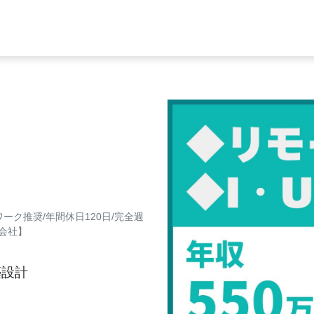
ーク推奨/年間休日120日/完全週
会社】
築設計