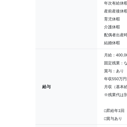
年次有給休
産前産後休
育児休暇
介護休暇
配偶者出産
結婚休暇
月給：400,00
固定残業：
賞与：あり
年収550万円
給与
月収（基本給）
※残業代は
□昇給年1回
□賞与あり