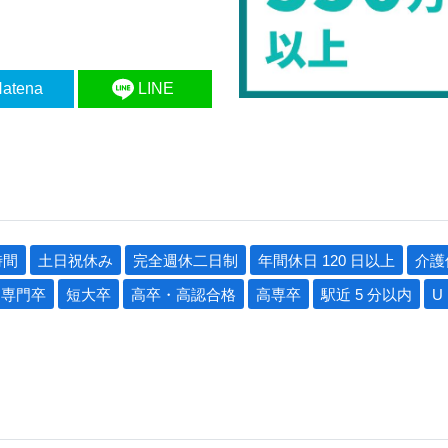
atena
LINE
時間
土日祝休み
完全週休二日制
年間休日 120 日以上
介護
専門卒
短大卒
高卒・高認合格
高専卒
駅近 5 分以内
U