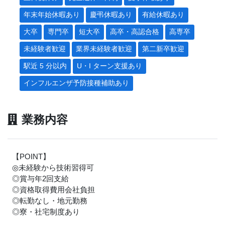
年末年始休暇あり
慶弔休暇あり
有給休暇あり
大卒
専門卒
短大卒
高卒・高認合格
高専卒
未経験者歓迎
業界未経験者歓迎
第二新卒歓迎
駅近 5 分以内
U・I ターン支援あり
インフルエンザ予防接種補助あり
業務内容
【POINT】
◎未経験から技術習得可
◎賞与年2回支給
◎資格取得費用会社負担
◎転勤なし・地元勤務
◎寮・社宅制度あり