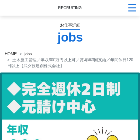
RECRUITING
お仕事詳細
jobs
HOME
jobs
土木施工管理／年収600万円以上可／賞与年3回支給／年間休日120
日以上【武ダ技建創株式会社】