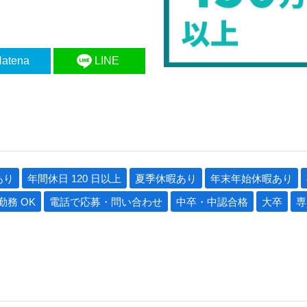
atena
LINE
あり
年間休日 120 日以上
夏季休暇あり
年末年始休暇あり
勤務 OK
電話で応募・問い合わせ
中卒・中認合格
大卒
専