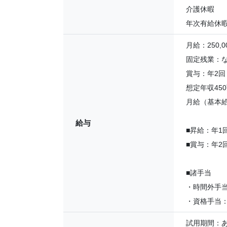
介護休暇
年次有給休
月給：250,00
固定残業：
賞与：年2回
想定年収45
月給（基本給）
給与
■昇給：年1
■賞与：年2
■諸手当
・時間外手
・資格手当
試用期間：