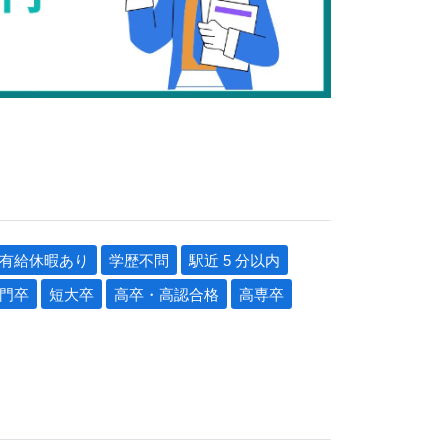
有給休暇あり
学歴不問
駅近 5 分以内
門卒
短大卒
高卒・高認合格
高専卒