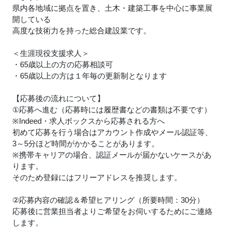
県内各地域に拠点を置き、土木・建築工事を中心に事業展
開している
高度な技術力を持った総合建設業です。
＜生涯現役支援求人＞
・65歳以上の方の応募相談可
・65歳以上の方は１年毎の更新制となります
【応募後の流れについて】
①応募へ進む（応募時には履歴書などの書類は不要です）
※Indeed・求人ボックスから応募される方へ
初めて応募を行う場合はアカウント作成やメール認証等、
3～5分ほど時間がかかることがあります。
※携帯キャリアの場合、認証メールが届かないケースがあ
ります。
そのため登録にはフリーアドレスを推奨します。
②応募内容の確認＆希望ヒアリング（所要時間：30分）
応募後に営業担当者よりご希望をお伺いするためにご連絡
します。