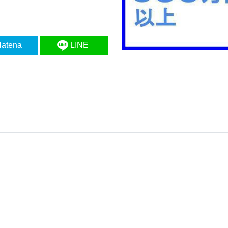
atena
LINE