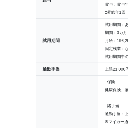
給与
賞与：賞与年
□昇給年1回
試用期間：
期間：3カ月
試用期間
月給：196,25
固定残業：
試用期間中
通勤手当
上限21,000
□保険
健康保険、
□諸手当
通勤手当：上限
※マイカー