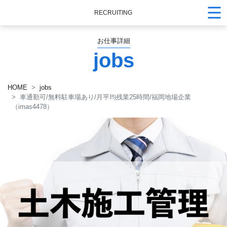
RECRUITING
お仕事詳細
jobs
HOME
jobs
車通勤可/無料駐車場あり/月平均残業25時間/福岡地場企業
（imas4478）