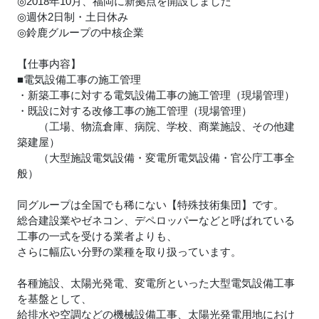
◎2018年10月、福岡に新拠点を開設しました
◎週休2日制・土日休み
◎鈴鹿グループの中核企業
【仕事内容】
■電気設備工事の施工管理
・新築工事に対する電気設備工事の施工管理（現場管理）
・既設に対する改修工事の施工管理（現場管理）
（工場、物流倉庫、病院、学校、商業施設、その他建
築建屋）
（大型施設電気設備・変電所電気設備・官公庁工事全
般）
同グループは全国でも稀にない【特殊技術集団】です。
総合建設業やゼネコン、デペロッパーなどと呼ばれている
工事の一式を受ける業者よりも、
さらに幅広い分野の業種を取り扱っています。
各種施設、太陽光発電、変電所といった大型電気設備工事
を基盤として、
給排水や空調などの機械設備工事、太陽光発電用地におけ