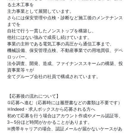
る土木工事を
主力事業として展開しています。
さらには保安管理や点検・診断など施工後のメンテナンス
までを
自社で行う一貫したノンストップを構築し、
他社にはない強みで成長し続けています。
事業の主幹である電気工事の高圧から通信工事まで、
機械設備、保安管理点検、不動産事業での用地買収、デペ
ロッパー、
法令調査、開発、造成、ファイナンススキームの構築、投
資事業等々が
全てグループ会社の社員で構成されています。
【応募後の流れについて】
①応募へ進む（応募時には履歴書などの書類は不要です）
※Indeed・求人ボックスから応募される方へ
初めて応募を行う場合はアカウント作成やメール認証等、
3～5分ほど時間がかかることがあります。
※携帯キャリアの場合、認証メールが届かないケースがあ