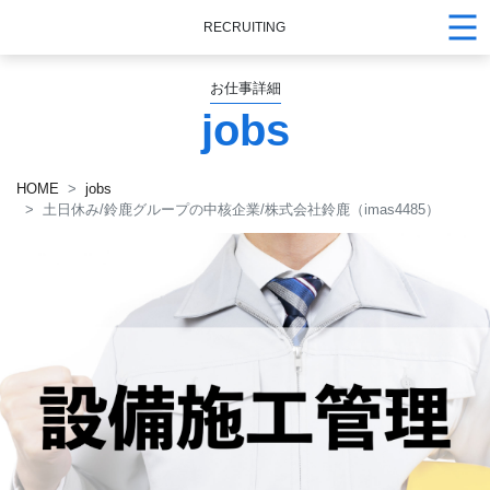
RECRUITING
お仕事詳細
jobs
HOME
jobs
土日休み/鈴鹿グループの中核企業/株式会社鈴鹿（imas4485）