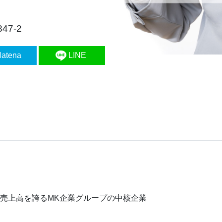
7-2
atena
LINE
の売上高を誇るMK企業グループの中核企業