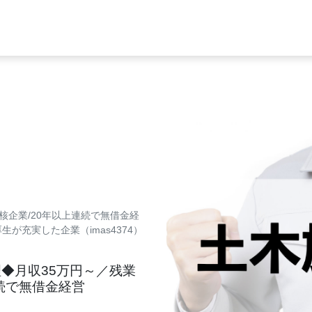
核企業/20年以上連続で無借金経
が充実した企業（imas4374）
理◆月収35万円～／残業
連続で無借金経営