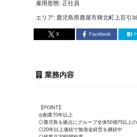
雇用形態: 正社員
エリア: 鹿児島県鹿屋市輝北町上百引384
X
Facebook
H
業務内容
【POINT】
◎創業70年以上
◎鹿児島を拠点にグループ全体50億円以上
◎20年以上連続で無借金経営を継続中
◎残業月20時間程度