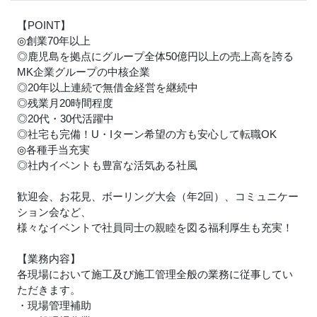
【POINT】
◎創業70年以上
◎鹿児島を拠点にグループ全体50億円以上の売上高を誇る
MK企業グループの中核企業
◎20年以上連続で無借金経営を継続中
◎残業月20時間程度
◎20代・30代活躍中
◎社宅も完備！U・Iターン希望の方も安心して転職OK
◎各種手当充実
◎社内イベントも豊富な活気ある社風
歓迎会、お花見、ボーリング大会（年2回）、コミュニケー
ション会など、
様々なイベントで社員同士の親睦を図る福利厚生も充実！
【業務内容】
各現場において施工及び施工管理全般の業務に従事してい
ただきます。
・現場管理補助