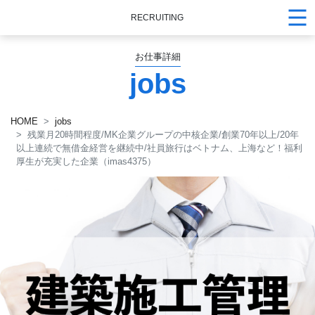
RECRUITING
お仕事詳細
jobs
HOME
jobs
残業月20時間程度/MK企業グループの中核企業/創業70年以上/20年
以上連続で無借金経営を継続中/社員旅行はベトナム、上海など！福利
厚生が充実した企業（imas4375）